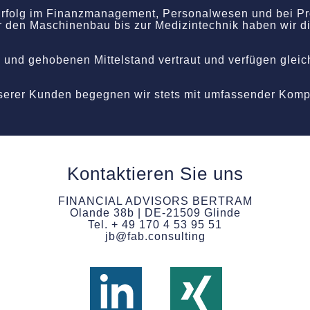
 Erfolg im Finanzmanagement, Personalwesen und bei Pr
er den Maschinenbau bis zur Medizintechnik haben wir d
n und gehobenen Mittelstand vertraut und verfügen glei
nserer Kunden begegnen wir stets mit umfassender Kom
Kontaktieren Sie uns
FINANCIAL ADVISORS BERTRAM
Olande 38b | DE-21509 Glinde
Tel. + 49 170 4 53 95 51
jb@fab.consulting